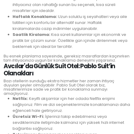
ihtiyacınız olan rahatlığı sunan bu seçenek, kısa süreli
misafirler için idealdir.
Haftalık Konaklama:
Uzun soluklu iş seyahatleri veya aile
tatilleri için konforlu bir alternatif sunar. Haftalık
kiralamalarda cazip indirimler uygulanabilir.
Saatlik Kiralama:
Kısa süreli kullanımlar için ekonomik ve
pratik bir çözüm sunar. Özellikle gün içinde dinlenmek veya
beklemek için ideal bir tercihtir.
Bu esnek planlama sayesinde, gereksiz masraflardan kaçınırken
tam ihtiyacınıza uygun bir konaklama deneyimi yaşarsınız.
Avcılar'da Günlük Suit Otel: Pablo Suit’in
Olanakları
Bazı otellerin sunduğu ekstra hizmetler her zaman ihtiyaç
duyulan şeyler olmayabilir. Pablo Suit Otel olarak biz,
misafirlerimize sade ve pratik bir konaklama sunmayı
amaçlıyoruz.
Netflix:
Keyifli akşamlar için her odada Netflix erişimi
sağlıyoruz. Film ve dizi seçeneklerimizle konaklamanızı daha
eğlenceli hale getiriyoruz.
Ücretsiz Wi-Fi:
İşlerinizi takip edebilmeniz veya
sevdiklerinizle iletişimde kalmanız için yüksek hızlı internet
bağlantısı sağlıyoruz.