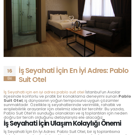
İş Seyahati İçin En İyi Adres: Pablo
16
Suit Otel
Eki
İş Seyahati için en iyi adres:pablo suit otel
İstanbul’un Avcılar
ilçesinde konforlu ve pratik bir konaklama deneyimi sunan
Pablo
Suit Otel
, iş dünyasının yoğun temposuna uygun çözümler
sunmaktadır. Özellikle iş seyahatlerinde verimlilik, rahatlık ve
erişilebilirlik arayanlar için otelimiz ideal bir tercihtir. Bu yazıda,
Pablo Suit Otel’in sunduğu olanakları ve iş toplantıları için neden
doğru bir tercih olduğunu detaylarıyla ele alacağız.
İş Seyahati İçin Ulaşım Kolaylığı Önemi
İş Seyahati İçin En İyi Adres: Pablo Suit Otel, bir iş toplantısına