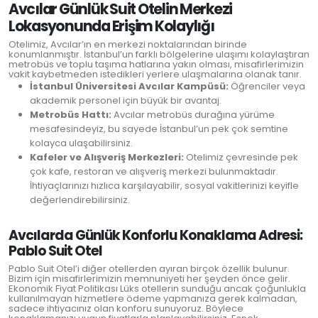
Avcılar Günlük Suit Otelin Merkezi
Lokasyonunda Erişim Kolaylığı
Otelimiz, Avcılar’ın en merkezi noktalarından birinde
konumlanmıştır. İstanbul’un farklı bölgelerine ulaşımı kolaylaştıran
metrobüs ve toplu taşıma hatlarına yakın olması, misafirlerimizin
vakit kaybetmeden istedikleri yerlere ulaşmalarına olanak tanır.
İstanbul Üniversitesi Avcılar Kampüsü:
Öğrenciler veya
akademik personel için büyük bir avantaj.
Metrobüs Hattı:
Avcılar metrobüs durağına yürüme
mesafesindeyiz, bu sayede İstanbul’un pek çok semtine
kolayca ulaşabilirsiniz.
Kafeler ve Alışveriş Merkezleri:
Otelimiz çevresinde pek
çok kafe, restoran ve alışveriş merkezi bulunmaktadır.
İhtiyaçlarınızı hızlıca karşılayabilir, sosyal vakitlerinizi keyifle
değerlendirebilirsiniz.
Avcılarda Günlük Konforlu Konaklama Adresi:
Pablo Suit Otel
Pablo Suit Otel’i diğer otellerden ayıran birçok özellik bulunur.
Bizim için misafirlerimizin memnuniyeti her şeyden önce gelir.
Ekonomik Fiyat Politikası Lüks otellerin sunduğu ancak çoğunlukla
kullanılmayan hizmetlere ödeme yapmanıza gerek kalmadan,
sadece ihtiyacınız olan konforu sunuyoruz. Böylece