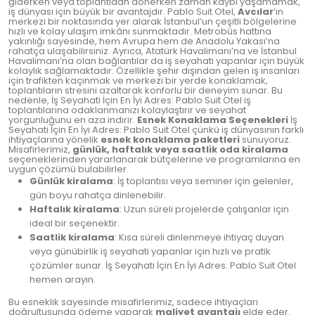
giderken veya toplantıdan dönerken zaman kaybı yaşamamak,
iş dünyası için büyük bir avantajdır. Pablo Suit Otel,
Avcılar
’ın
merkezi bir noktasında yer alarak İstanbul’un çeşitli bölgelerine
hızlı ve kolay ulaşım imkânı sunmaktadır. Metrobüs hattına
yakınlığı sayesinde, hem Avrupa hem de Anadolu Yakası’na
rahatça ulaşabilirsiniz. Ayrıca, Atatürk Havalimanı’na ve İstanbul
Havalimanı’na olan bağlantılar da iş seyahati yapanlar için büyük
kolaylık sağlamaktadır. Özellikle şehir dışından gelen iş insanları
için trafikten kaçınmak ve merkezi bir yerde konaklamak,
toplantıların stresini azaltarak konforlu bir deneyim sunar. Bu
nedenle, İş Seyahati İçin En İyi Adres: Pablo Suit Otel iş
toplantılarına odaklanmanızı kolaylaştırır ve seyahat
yorgunluğunu en aza indirir.
Esnek Konaklama Seçenekleri
İş
Seyahati İçin En İyi Adres: Pablo Suit Otel çünkü iş dünyasının farklı
ihtiyaçlarına yönelik
esnek konaklama paketleri
sunuyoruz.
Misafirlerimiz,
günlük, haftalık veya saatlik oda kiralama
seçeneklerinden yararlanarak bütçelerine ve programlarına en
uygun çözümü bulabilirler.
Günlük kiralama
: İş toplantısı veya seminer için gelenler,
gün boyu rahatça dinlenebilir.
Haftalık kiralama
: Uzun süreli projelerde çalışanlar için
ideal bir seçenektir.
Saatlik kiralama
: Kısa süreli dinlenmeye ihtiyaç duyan
veya günübirlik iş seyahati yapanlar için hızlı ve pratik
çözümler sunar. İş Seyahati İçin En İyi Adres: Pablo Suit Otel
hemen arayın.
Bu esneklik sayesinde misafirlerimiz, sadece ihtiyaçları
doğrultusunda ödeme yaparak
maliyet avantajı
elde eder.