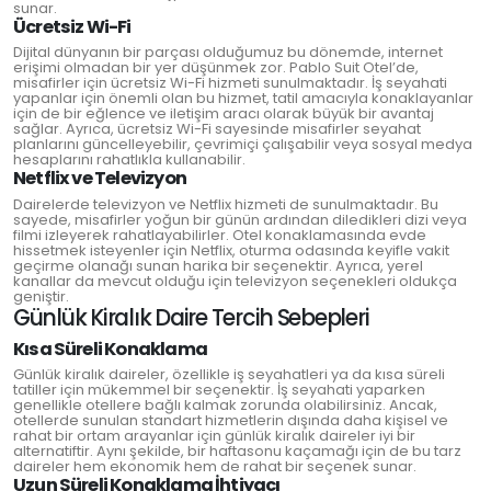
sunar.
Ücretsiz Wi-Fi
Dijital dünyanın bir parçası olduğumuz bu dönemde, internet
erişimi olmadan bir yer düşünmek zor. Pablo Suit Otel’de,
misafirler için ücretsiz Wi-Fi hizmeti sunulmaktadır. İş seyahati
yapanlar için önemli olan bu hizmet, tatil amacıyla konaklayanlar
için de bir eğlence ve iletişim aracı olarak büyük bir avantaj
sağlar. Ayrıca, ücretsiz Wi-Fi sayesinde misafirler seyahat
planlarını güncelleyebilir, çevrimiçi çalışabilir veya sosyal medya
hesaplarını rahatlıkla kullanabilir.
Netflix ve Televizyon
Dairelerde televizyon ve Netflix hizmeti de sunulmaktadır. Bu
sayede, misafirler yoğun bir günün ardından diledikleri dizi veya
filmi izleyerek rahatlayabilirler. Otel konaklamasında evde
hissetmek isteyenler için Netflix, oturma odasında keyifle vakit
geçirme olanağı sunan harika bir seçenektir. Ayrıca, yerel
kanallar da mevcut olduğu için televizyon seçenekleri oldukça
geniştir.
Günlük Kiralık Daire Tercih Sebepleri
Kısa Süreli Konaklama
Günlük kiralık daireler, özellikle iş seyahatleri ya da kısa süreli
tatiller için mükemmel bir seçenektir. İş seyahati yaparken
genellikle otellere bağlı kalmak zorunda olabilirsiniz. Ancak,
otellerde sunulan standart hizmetlerin dışında daha kişisel ve
rahat bir ortam arayanlar için günlük kiralık daireler iyi bir
alternatiftir. Aynı şekilde, bir haftasonu kaçamağı için de bu tarz
daireler hem ekonomik hem de rahat bir seçenek sunar.
Uzun Süreli Konaklama İhtiyacı