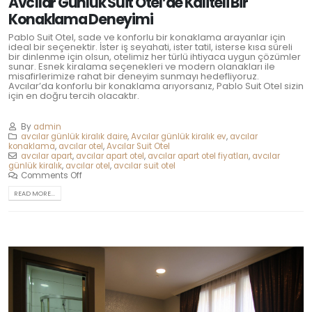
Avcılar Günlük Suit Otel’de Kaliteli Bir
Konaklama Deneyimi
Pablo Suit Otel, sade ve konforlu bir konaklama arayanlar için
ideal bir seçenektir. İster iş seyahati, ister tatil, isterse kısa süreli
bir dinlenme için olsun, otelimiz her türlü ihtiyaca uygun çözümler
sunar. Esnek kiralama seçenekleri ve modern olanakları ile
misafirlerimize rahat bir deneyim sunmayı hedefliyoruz.
Avcılar’da konforlu bir konaklama arıyorsanız, Pablo Suit Otel sizin
için en doğru tercih olacaktır.
By
admin
avcılar günlük kiralık daire
,
Avcılar günlük kiralık ev
,
avcılar
konaklama
,
avcılar otel
,
Avcılar Suit Otel
avcılar apart
,
avcılar apart otel
,
avcılar apart otel fiyatları
,
avcılar
günlük kiralık
,
avcılar otel
,
avcılar suit otel
Comments Off
READ MORE...