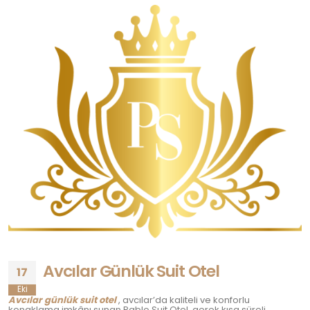
Avcılar Günlük Suit Otel
17
Eki
Avcılar günlük suit otel
, avcılar’da kaliteli ve konforlu
konaklama imkânı sunan Pablo Suit Otel, gerek kısa süreli