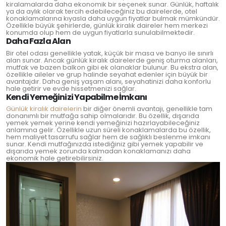
kiralamalarda daha ekonomik bir seçenek sunar. Günlük, haftalık
ya da aylık olarak tercih edebileceğiniz bu dairelerde, otel
konaklamalarına kıyasla daha uygun fiyatlar bulmak mümkündür.
Özellikle büyük şehirlerde, günlük kiralık daireler hem merkezi
konumda olup hem de uygun fiyatlarla sunulabilmektedir.
Daha Fazla Alan
Bir otel odası genellikle yatak, küçük bir masa ve banyo ile sınırlı
alan sunar. Ancak günlük kiralık dairelerde geniş oturma alanları,
mutfak ve bazen balkon gibi ek olanaklar bulunur. Bu ekstra alan,
özellikle aileler ve grup halinde seyahat edenler için büyük bir
avantajdır. Daha geniş yaşam alanı, seyahatinizi daha konforlu
hale getirir ve evde hissetmenizi sağlar.
Kendi Yemeğinizi Yapabilme İmkanı
Günlük kiralık dairelerin
bir diğer önemli avantajı, genellikle tam
donanımlı bir mutfağa sahip olmalarıdır. Bu özellik, dışarıda
yemek yemek yerine kendi yemeğinizi hazırlayabileceğiniz
anlamına gelir. Özellikle uzun süreli konaklamalarda bu özellik,
hem maliyet tasarrufu sağlar hem de sağlıklı beslenme imkanı
sunar. Kendi mutfağınızda istediğiniz gibi yemek yapabilir ve
dışarıda yemek zorunda kalmadan konaklamanızı daha
ekonomik hale getirebilirsiniz.