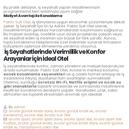
Bu pratik detaylar, iş seyahati yapan misafirlerimizin
programlarına tam anlamıyla uyum sağlar.
Maliyet Avantajı ile Konaklama
Pablo Suit Otel
, iş dünyasına uygun ekonomik çözümleriyle dikkat
çeker. İş Seyahati İçin En İyi Adres: Pablo Suit Otel olarak,
misafirlerimizin gereksiz harcamalardan kaçınmasını sağlıyoruz.
Bu maliyet avantajı, özellikle uzun süreli projelerde çalışan veya
sık seyahat eden iş insanları için büyük bir fark yaratır. Ayrıca,
toplu konaklama taleplerinde özel indirimler sunarak firmaların
bütçelerini optimize etmelerine yardımcı oluyoruz.
İş Seyahatlerinde Verimlilik ve Konfor
Arayanlar İçin İdeal Otel
İş seyahatlerinde konfor, zaman yönetimi ve maliyet tasarrufu bir
arada sunulmalıdır. Pablo Suit Otel, Avcılar’ın merkezi konumu,
esnek konaklama seçenekleri
ve iş odaklı hizmet anlayışı ile iş
insanlarına ihtiyaç duydukları tüm avantajları sunmaktadır.
Otelimiz, sunduğu
ücretsiz Wi-Fi, Netflix erişimi ve sıcak su
gibi olanaklarla
toplantı öncesinde ve sonrasında misafirlerine
keyifli bir konaklama deneyimi yaşatır. Gürültüden uzak, sakin
atmosferi ise toplantı stresinden arınmak için idealdir.
By
admin
avcılar günlük kiralık daire
,
Avcılar günlük kiralık ev
,
avcılar
konaklama
,
avcılar otel
,
Avcılar Suit Otel
avcılar apart
,
avcılar apart daire
,
avcılar apart otel
,
avcılar apart otel
fiyatları
,
avcılar günlük kiralık
,
avcılar günlük kiralık daire
,
avcılar günlük
kiralık ev
,
havaalanına yakın otel