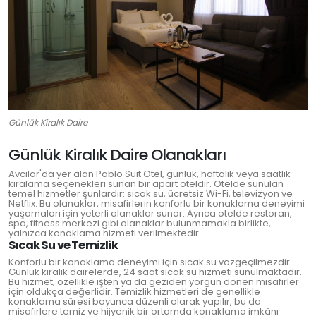
Günlük Kiralık Daire
Günlük Kiralık Daire Olanakları
Avcılar'da yer alan Pablo Suit Otel, günlük, haftalık veya saatlik
kiralama seçenekleri sunan bir apart oteldir. Otelde sunulan
temel hizmetler şunlardır: sıcak su, ücretsiz Wi-Fi, televizyon ve
Netflix. Bu olanaklar, misafirlerin konforlu bir konaklama deneyimi
yaşamaları için yeterli olanaklar sunar. Ayrıca otelde restoran,
spa, fitness merkezi gibi olanaklar bulunmamakla birlikte,
yalnızca konaklama hizmeti verilmektedir.
Sıcak Su ve Temizlik
Konforlu bir konaklama deneyimi için sıcak su vazgeçilmezdir.
Günlük kiralık dairelerde, 24 saat sıcak su hizmeti sunulmaktadır.
Bu hizmet, özellikle işten ya da geziden yorgun dönen misafirler
için oldukça değerlidir. Temizlik hizmetleri de genellikle
konaklama süresi boyunca düzenli olarak yapılır, bu da
misafirlere temiz ve hijyenik bir ortamda konaklama imkânı