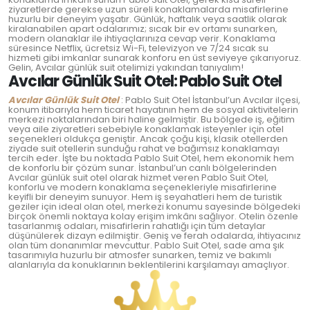
ziyaretlerde gerekse uzun süreli konaklamalarda misafirlerine
huzurlu bir deneyim yaşatır. Günlük, haftalık veya saatlik olarak
kiralanabilen apart odalarımız; sıcak bir ev ortamı sunarken,
modern olanaklar ile ihtiyaçlarınıza cevap verir. Konaklama
süresince Netflix, ücretsiz Wi-Fi, televizyon ve 7/24 sıcak su
hizmeti gibi imkanlar sunarak konforu en üst seviyeye çıkarıyoruz.
Gelin, Avcılar günlük suit otelimizi yakından tanıyalım!
Avcılar Günlük Suit Otel: Pablo Suit Otel
Avcılar Günlük Suit Otel
: Pablo Suit Otel İstanbul’un Avcılar ilçesi,
konum itibarıyla hem ticaret hayatının hem de sosyal aktivitelerin
merkezi noktalarından biri haline gelmiştir. Bu bölgede iş, eğitim
veya aile ziyaretleri sebebiyle konaklamak isteyenler için otel
seçenekleri oldukça geniştir. Ancak çoğu kişi, klasik otellerden
ziyade suit otellerin sunduğu rahat ve bağımsız konaklamayı
tercih eder. İşte bu noktada Pablo Suit Otel, hem ekonomik hem
de konforlu bir çözüm sunar. İstanbul’un canlı bölgelerinden
Avcılar günlük suit otel olarak hizmet veren Pablo Suit Otel,
konforlu ve modern konaklama seçenekleriyle misafirlerine
keyifli bir deneyim sunuyor. Hem iş seyahatleri hem de turistik
geziler için ideal olan otel, merkezi konumu sayesinde bölgedeki
birçok önemli noktaya kolay erişim imkânı sağlıyor. Otelin özenle
tasarlanmış odaları, misafirlerin rahatlığı için tüm detaylar
düşünülerek dizayn edilmiştir. Geniş ve ferah odalarda, ihtiyacınız
olan tüm donanımlar mevcuttur. Pablo Suit Otel, sade ama şık
tasarımıyla huzurlu bir atmosfer sunarken, temiz ve bakımlı
alanlarıyla da konuklarının beklentilerini karşılamayı amaçlıyor.