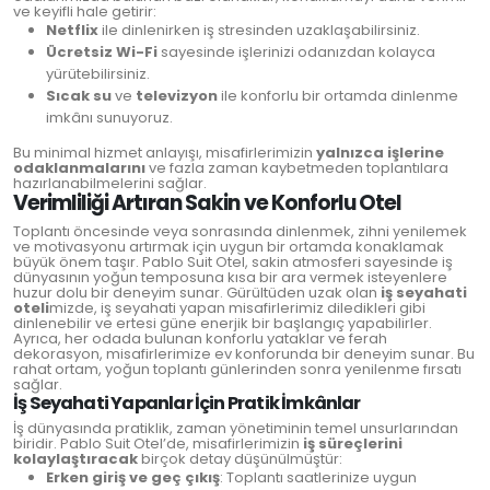
ve keyifli hale getirir:
Netflix
ile dinlenirken iş stresinden uzaklaşabilirsiniz.
Ücretsiz Wi-Fi
sayesinde işlerinizi odanızdan kolayca
yürütebilirsiniz.
Sıcak su
ve
televizyon
ile konforlu bir ortamda dinlenme
imkânı sunuyoruz.
Bu minimal hizmet anlayışı, misafirlerimizin
yalnızca işlerine
odaklanmalarını
ve fazla zaman kaybetmeden toplantılara
hazırlanabilmelerini sağlar.
Verimliliği Artıran Sakin ve Konforlu Otel
Toplantı öncesinde veya sonrasında dinlenmek, zihni yenilemek
ve motivasyonu artırmak için uygun bir ortamda konaklamak
büyük önem taşır. Pablo Suit Otel, sakin atmosferi sayesinde iş
dünyasının yoğun temposuna kısa bir ara vermek isteyenlere
huzur dolu bir deneyim sunar. Gürültüden uzak olan
iş seyahati
oteli
mizde, iş seyahati yapan misafirlerimiz diledikleri gibi
dinlenebilir ve ertesi güne enerjik bir başlangıç yapabilirler.
Ayrıca, her odada bulunan konforlu yataklar ve ferah
dekorasyon, misafirlerimize ev konforunda bir deneyim sunar. Bu
rahat ortam, yoğun toplantı günlerinden sonra yenilenme fırsatı
sağlar.
İş Seyahati Yapanlar İçin Pratik İmkânlar
İş dünyasında pratiklik, zaman yönetiminin temel unsurlarından
biridir. Pablo Suit Otel’de, misafirlerimizin
iş süreçlerini
kolaylaştıracak
birçok detay düşünülmüştür:
Erken giriş ve geç çıkış
: Toplantı saatlerinize uygun