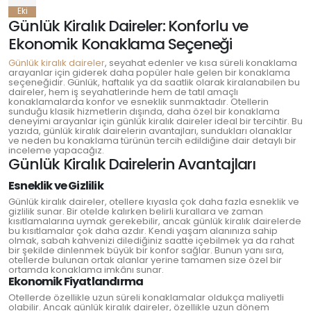
Eki
Günlük Kiralık Daireler: Konforlu ve
Ekonomik Konaklama Seçeneği
Günlük kiralık daireler
, seyahat edenler ve kısa süreli konaklama
arayanlar için giderek daha popüler hale gelen bir konaklama
seçeneğidir. Günlük, haftalık ya da saatlik olarak kiralanabilen bu
daireler, hem iş seyahatlerinde hem de tatil amaçlı
konaklamalarda konfor ve esneklik sunmaktadır. Otellerin
sunduğu klasik hizmetlerin dışında, daha özel bir konaklama
deneyimi arayanlar için günlük kiralık daireler ideal bir tercihtir. Bu
yazıda, günlük kiralık dairelerin avantajları, sundukları olanaklar
ve neden bu konaklama türünün tercih edildiğine dair detaylı bir
inceleme yapacağız.
Günlük Kiralık Dairelerin Avantajları
Esneklik ve Gizlilik
Günlük kiralık daireler, otellere kıyasla çok daha fazla esneklik ve
gizlilik sunar. Bir otelde kalırken belirli kurallara ve zaman
kısıtlamalarına uymak gerekebilir, ancak günlük kiralık dairelerde
bu kısıtlamalar çok daha azdır. Kendi yaşam alanınıza sahip
olmak, sabah kahvenizi dilediğiniz saatte içebilmek ya da rahat
bir şekilde dinlenmek büyük bir konfor sağlar. Bunun yanı sıra,
otellerde bulunan ortak alanlar yerine tamamen size özel bir
ortamda konaklama imkânı sunar.
Ekonomik Fiyatlandırma
Otellerde özellikle uzun süreli konaklamalar oldukça maliyetli
olabilir. Ancak günlük kiralık daireler, özellikle uzun dönem