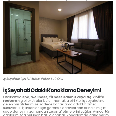
İş Seyahati İçin İyi Adres: Pablo Suit Otel
İş Seyahati Odaklı Konaklama Deneyimi
Otelimizde
spa, wellness, fitness salonu veya açık büfe
restoran
gibi ekstralar bulunmamakla birlikte, iş seyahatine
gelen misafirlerimize sadece konaklama odaklı hizmet
sunuyoruz. İş insanları için gereksiz detaylardan arındırılmış bu
sade deneyim, zamandan tasarruf etmelerini sağlar. Ayrıca, tüm
odalarımızda bulunan bazı olanaklar, konaklamayı daha verimli