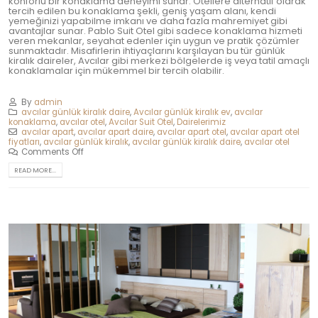
konforlu bir konaklama deneyimi sunar. Otellere alternatif olarak
tercih edilen bu konaklama şekli, geniş yaşam alanı, kendi
yemeğinizi yapabilme imkanı ve daha fazla mahremiyet gibi
avantajlar sunar. Pablo Suit Otel gibi sadece konaklama hizmeti
veren mekanlar, seyahat edenler için uygun ve pratik çözümler
sunmaktadır. Misafirlerin ihtiyaçlarını karşılayan bu tür günlük
kiralık daireler, Avcılar gibi merkezi bölgelerde iş veya tatil amaçlı
konaklamalar için mükemmel bir tercih olabilir.
By
admin
avcılar günlük kiralık daire
,
Avcılar günlük kiralık ev
,
avcılar
konaklama
,
avcılar otel
,
Avcılar Suit Otel
,
Dairelerimiz
avcılar apart
,
avcılar apart daire
,
avcılar apart otel
,
avcılar apart otel
fiyatları
,
avcılar günlük kiralık
,
avcılar günlük kiralık daire
,
avcılar otel
Comments Off
READ MORE...