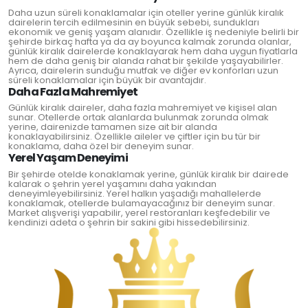
Daha uzun süreli konaklamalar için oteller yerine günlük kiralık
dairelerin tercih edilmesinin en büyük sebebi, sundukları
ekonomik ve geniş yaşam alanıdır. Özellikle iş nedeniyle belirli bir
şehirde birkaç hafta ya da ay boyunca kalmak zorunda olanlar,
günlük kiralık dairelerde konaklayarak hem daha uygun fiyatlarla
hem de daha geniş bir alanda rahat bir şekilde yaşayabilirler.
Ayrıca, dairelerin sunduğu mutfak ve diğer ev konforları uzun
süreli konaklamalar için büyük bir avantajdır.
Daha Fazla Mahremiyet
Günlük kiralık daireler, daha fazla mahremiyet ve kişisel alan
sunar. Otellerde ortak alanlarda bulunmak zorunda olmak
yerine, dairenizde tamamen size ait bir alanda
konaklayabilirsiniz. Özellikle aileler ve çiftler için bu tür bir
konaklama, daha özel bir deneyim sunar.
Yerel Yaşam Deneyimi
Bir şehirde otelde konaklamak yerine, günlük kiralık bir dairede
kalarak o şehrin yerel yaşamını daha yakından
deneyimleyebilirsiniz. Yerel halkın yaşadığı mahallelerde
konaklamak, otellerde bulamayacağınız bir deneyim sunar.
Market alışverişi yapabilir, yerel restoranları keşfedebilir ve
kendinizi adeta o şehrin bir sakini gibi hissedebilirsiniz.