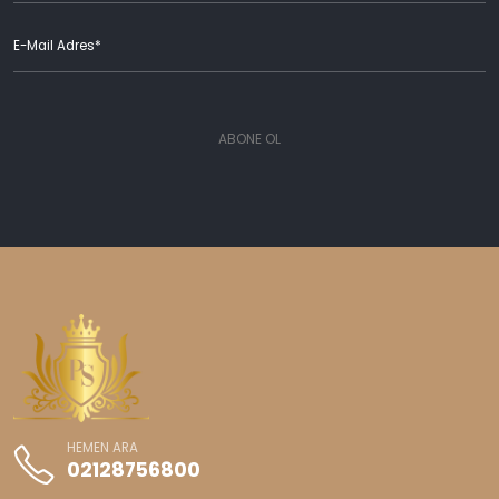
ABONE OL
HEMEN ARA
02128756800