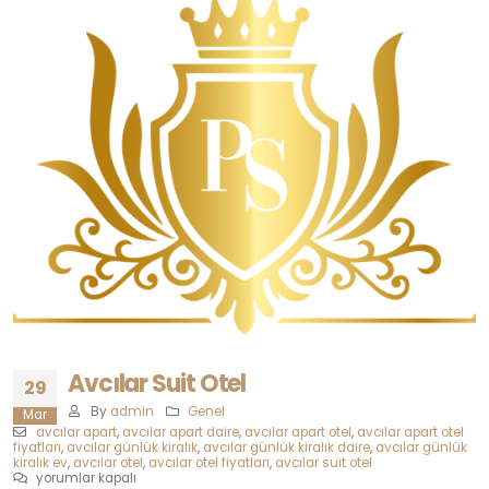
Avcılar Suit Otel
29
By
admin
Genel
Mar
avcılar apart
,
avcılar apart daire
,
avcılar apart otel
,
avcılar apart otel
fiyatları
,
avcılar günlük kiralık
,
avcılar günlük kiralık daire
,
avcılar günlük
kiralık ev
,
avcılar otel
,
avcılar otel fiyatları
,
avcılar suit otel
Avcılar
yorumlar kapalı