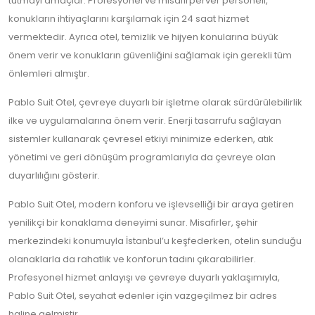
tutmayı amaçlar. Profesyonel ve misafirperver personeli,
konukların ihtiyaçlarını karşılamak için 24 saat hizmet
vermektedir. Ayrıca otel, temizlik ve hijyen konularına büyük
önem verir ve konukların güvenliğini sağlamak için gerekli tüm
önlemleri almıştır.
Pablo Suit Otel, çevreye duyarlı bir işletme olarak sürdürülebilirlik
ilke ve uygulamalarına önem verir. Enerji tasarrufu sağlayan
sistemler kullanarak çevresel etkiyi minimize ederken, atık
yönetimi ve geri dönüşüm programlarıyla da çevreye olan
duyarlılığını gösterir.
Pablo Suit Otel, modern konforu ve işlevselliği bir araya getiren
yenilikçi bir konaklama deneyimi sunar. Misafirler, şehir
merkezindeki konumuyla İstanbul’u keşfederken, otelin sunduğu
olanaklarla da rahatlık ve konforun tadını çıkarabilirler.
Profesyonel hizmet anlayışı ve çevreye duyarlı yaklaşımıyla,
Pablo Suit Otel, seyahat edenler için vazgeçilmez bir adres
haline gelmiştir.