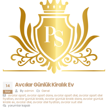
Avcılar Günlük Kiralık Ev
14
By
admin
Genel
Mar
avcılar apart
,
avcılar apart daire
,
avcılar apart otel
,
avcılar apart otel
fiyatları
,
avcılar günlük kiralık
,
avcılar günlük kiralık daire
,
avcılar günlük
kiralık ev
,
avcılar otel
,
avcılar otel fiyatları
,
avcılar suit otel
Avcılar
yorumlar kapalı