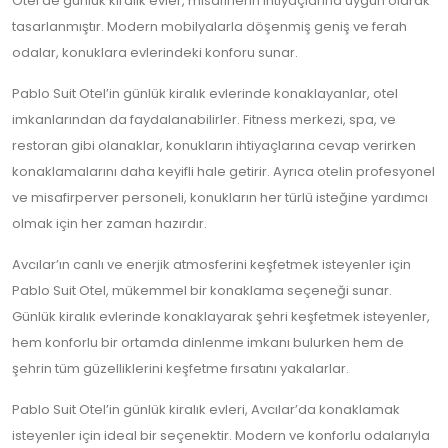
Otel’de günlük kiralık evler, misafirlerin ihtiyaçlarına uygun olarak
tasarlanmıştır. Modern mobilyalarla döşenmiş geniş ve ferah
odalar, konuklara evlerindeki konforu sunar.
Pablo Suit Otel’in günlük kiralık evlerinde konaklayanlar, otel
imkanlarından da faydalanabilirler. Fitness merkezi, spa, ve
restoran gibi olanaklar, konukların ihtiyaçlarına cevap verirken
konaklamalarını daha keyifli hale getirir. Ayrıca otelin profesyonel
ve misafirperver personeli, konukların her türlü isteğine yardımcı
olmak için her zaman hazırdır.
Avcılar’ın canlı ve enerjik atmosferini keşfetmek isteyenler için
Pablo Suit Otel, mükemmel bir konaklama seçeneği sunar.
Günlük kiralık evlerinde konaklayarak şehri keşfetmek isteyenler,
hem konforlu bir ortamda dinlenme imkanı bulurken hem de
şehrin tüm güzelliklerini keşfetme fırsatını yakalarlar.
Pablo Suit Otel’in günlük kiralık evleri, Avcılar’da konaklamak
isteyenler için ideal bir seçenektir. Modern ve konforlu odalarıyla