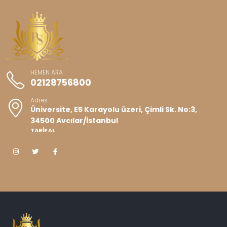
HEMEN ARA
02128756800
Adres
Üniversite, E5 Karayolu üzeri, Çimli Sk. No:3,
34500 Avcılar/İstanbul
TARİF AL