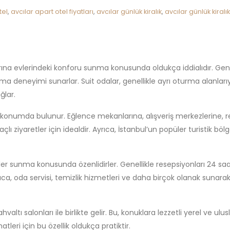
tel
,
avcılar apart otel fiyatları
,
avcılar günlük kiralık
,
avcılar günlük kiralı
uklarına evlerindeki konforu sunma konusunda oldukça iddialıdır. Ge
a deneyimi sunarlar. Suit odalar, genellikle ayrı oturma alanlar
ğlar.
ir konumda bulunur. Eğlence mekanlarına, alışveriş merkezlerine, r
lı ziyaretler için idealdir. Ayrıca, İstanbul’un popüler turistik b
etler sunma konusunda özenlidirler. Genellikle resepsiyonları 24 sa
ıca, oda servisi, temizlik hizmetleri ve daha birçok olanak suna
ahvaltı salonları ile birlikte gelir. Bu, konuklara lezzetli yerel ve 
hatleri için bu özellik oldukça pratiktir.