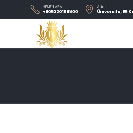
HEMEN ARA
Adres
+905320156800
Üniversite, E5 K