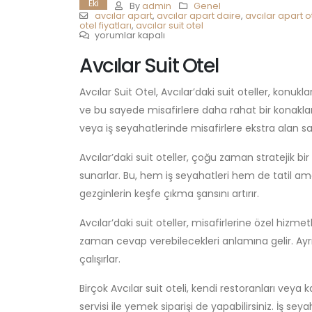
Eki
By
admin
Genel
avcılar apart
,
avcılar apart daire
,
avcılar apart o
otel fiyatları
,
avcılar suit otel
Avcılar
yorumlar kapalı
Suit
Otel
Avcılar Suit Otel
için
Avcılar Suit Otel, Avcılar’daki suit oteller, kon
ve bu sayede misafirlere daha rahat bir konaklam
veya iş seyahatlerinde misafirlere ekstra alan sa
Avcılar’daki suit oteller, çoğu zaman stratejik b
sunarlar. Bu, hem iş seyahatleri hem de tatil amaç
gezginlerin keşfe çıkma şansını artırır.
Avcılar’daki suit oteller, misafirlerine özel hizm
zaman cevap verebilecekleri anlamına gelir. Ayr
çalışırlar.
Birçok Avcılar suit oteli, kendi restoranları veya k
servisi ile yemek siparişi de yapabilirsiniz. İş seya