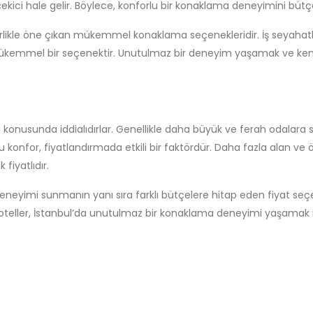
ekici hale gelir. Böylece, konforlu bir konaklama deneyimini bütçen
rlikle öne çıkan mükemmel konaklama seçenekleridir. İş seyahatleri 
mükemmel bir seçenektir. Unutulmaz bir deneyim yaşamak ve kendini
a konusunda iddialıdırlar. Genellikle daha büyük ve ferah odalara sah
 konfor, fiyatlandırmada etkili bir faktördür. Daha fazla alan ve ö
fiyatlıdır.
 deneyimi sunmanın yanı sıra farklı bütçelere hitap eden fiyat seç
 oteller, İstanbul’da unutulmaz bir konaklama deneyimi yaşamak i