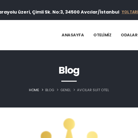
arayolu üzeri, Çimli Sk. No:3, 34500 Avcılar/İstanbul
YOL TARİ
ANASAYFA
OTELIMIZ
ODALAR
Blog
HOME
BLOG
GENEL
AVCILAR SUIT OTEL