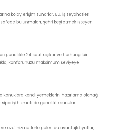
arına kolay erişim sunarlar. Bu, iş seyahatleri
r mesafede bulunmaları, şehri keşfetmek isteyen
arı genellikle 24 saat açıktır ve herhangi bir
lanakla, konforunuzu maksimum seviyeye
r ve konuklara kendi yemeklerini hazırlama olanağı
siparişi hizmeti de genellikle sunulur.
ve özel hizmetlerle gelen bu avantajlı fiyatlar,