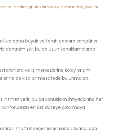
k daire
,
avcılar günlük kiralık ev
,
avcılar otel
,
avcılar
nellikle daha büyük ve ferah odalara sahiptirler
ıyla donatılmıştır, bu da uzun konaklamalarda
estoranlara ve iş merkezlerine kolay erişim
ölgelerine de kısa bir mesafede bulunmaları,
at hizmet verir, bu da konukların ihtiyaçlarına her
rak konforunuzu en üst düzeye çıkarmaya
uluslararası mutfak seçenekleri sunar. Ayrıca, oda