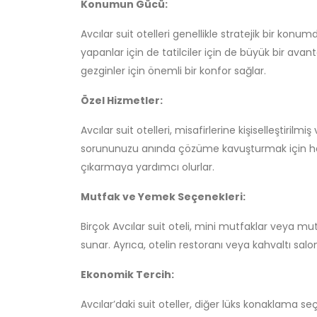
Konumun Gücü:
Avcılar suit otelleri genellikle stratejik bir konu
yapanlar için de tatilciler için de büyük bir avan
gezginler için önemli bir konfor sağlar.
Özel Hizmetler:
Avcılar suit otelleri, misafirlerine kişiselleştiri
sorununuzu anında çözüme kavuşturmak için hazı
çıkarmaya yardımcı olurlar.
Mutfak ve Yemek Seçenekleri:
Birçok Avcılar suit oteli, mini mutfaklar veya mu
sunar. Ayrıca, otelin restoranı veya kahvaltı salo
Ekonomik Tercih:
Avcılar’daki suit oteller, diğer lüks konaklama s