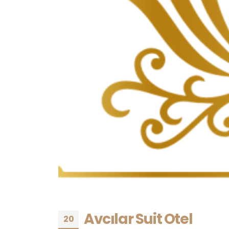
Avcılar Suit Otel
20