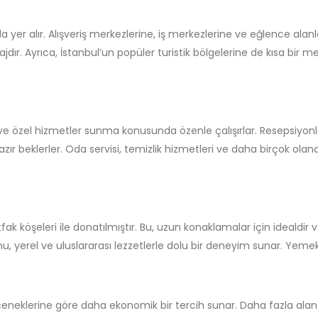
mda yer alır. Alışveriş merkezlerine, iş merkezlerine ve eğlence alanl
tajdır. Ayrıca, İstanbul’un popüler turistik bölgelerine de kısa bi
lmiş ve özel hizmetler sunma konusunda özenle çalışırlar. Resepsiyonl
r beklerler. Oda servisi, temizlik hizmetleri ve daha birçok o
tfak köşeleri ile donatılmıştır. Bu, uzun konaklamalar için idealdi
nu, yerel ve uluslararası lezzetlerle dolu bir deneyim sunar. Yemek 
eçeneklerine göre daha ekonomik bir tercih sunar. Daha fazla alan 