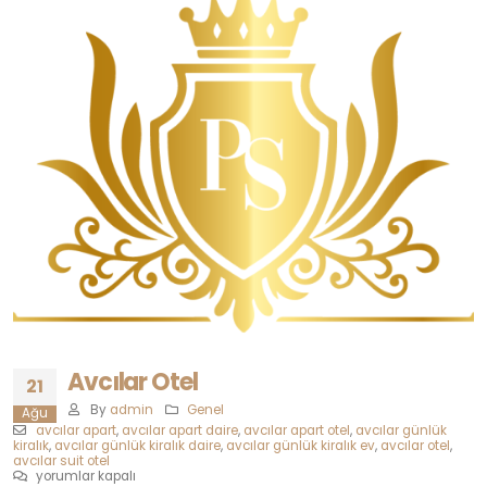
Avcılar Otel
21
By
admin
Genel
Ağu
avcılar apart
,
avcılar apart daire
,
avcılar apart otel
,
avcılar günlük
kiralık
,
avcılar günlük kiralık daire
,
avcılar günlük kiralık ev
,
avcılar otel
,
avcılar suit otel
Avcılar
yorumlar kapalı