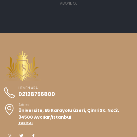
ABONE OL
HEMEN ARA
02128756800
Adres
Üniversite, E5 Karayolu üzeri, Çimli Sk. No:3,
34500 Avcılar/İstanbul
TARİF AL