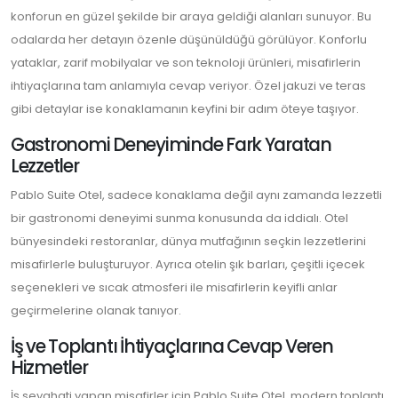
konforun en güzel şekilde bir araya geldiği alanları sunuyor. Bu
odalarda her detayın özenle düşünüldüğü görülüyor. Konforlu
yataklar, zarif mobilyalar ve son teknoloji ürünleri, misafirlerin
ihtiyaçlarına tam anlamıyla cevap veriyor. Özel jakuzi ve teras
gibi detaylar ise konaklamanın keyfini bir adım öteye taşıyor.
Gastronomi Deneyiminde Fark Yaratan
Lezzetler
Pablo Suite Otel, sadece konaklama değil aynı zamanda lezzetli
bir gastronomi deneyimi sunma konusunda da iddialı. Otel
bünyesindeki restoranlar, dünya mutfağının seçkin lezzetlerini
misafirlerle buluşturuyor. Ayrıca otelin şık barları, çeşitli içecek
seçenekleri ve sıcak atmosferi ile misafirlerin keyifli anlar
geçirmelerine olanak tanıyor.
İş ve Toplantı İhtiyaçlarına Cevap Veren
Hizmetler
İş seyahati yapan misafirler için Pablo Suite Otel, modern toplantı