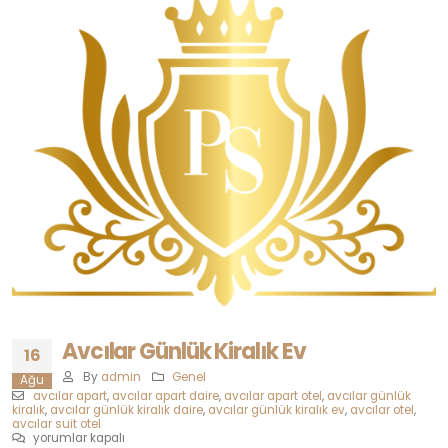
Avcılar Günlük Kiralık Ev
16
By
admin
Genel
Ağu
avcılar apart
,
avcılar apart daire
,
avcılar apart otel
,
avcılar günlük
kiralık
,
avcılar günlük kiralık daire
,
avcılar günlük kiralık ev
,
avcılar otel
,
avcılar suit otel
Avcılar
yorumlar kapalı