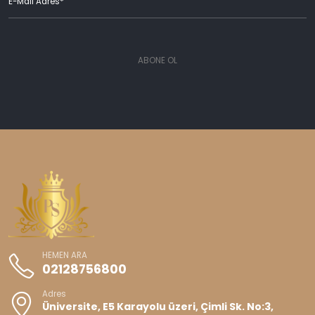
ABONE OL
HEMEN ARA
02128756800
Adres
Üniversite, E5 Karayolu üzeri, Çimli Sk. No:3,