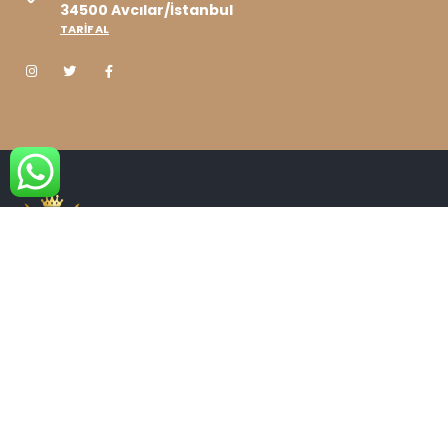
34500 Avcılar/İstanbul
TARİF AL
OTELIMIZ
ODALARIMIZ
İLETIŞIM
© Copyright 2022. Tüm hakları saklıdır.