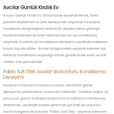
Günlük
Kiralık
Avcılar Günlük Kiralık Ev
Ev
için
Avcılar Günlük Kiralık Ev, Günümüzde seyahat etmek, farklı
şehirleri keşfetmek ve yeni deneyimler yaşamak insanların
hayatlarını zenginleştiren önemli bir aktivite haline gelmiştir.
Seyahat ederken en kritik faktörlerden biri de konaklama
seçimidir. Konforlu bir konaklama deneyimi, seyahatin kalitesini
büyük ölçüde etkiler. Avcılar bölgesindeki seyahat edenler için
ideal bir konaklama seçeneği olarak günlük kiralık evler ve suit
oteller, öne çıkmaktadır.
Pablo Suit Otel: Avcılar’da Konforlu Konaklama
Deneyimi
Seyahat sırasında konaklama seçimi, seyahatin genel
deneyimini şekillendiren önemli bir faktördür. Özellikle yoğun ve
yorucu bir günün ardından konforlu bir konaklama mekânında
dinlenmek, seyahatin keyfini çıkarmak için kritik bir unsurdur.
Avcılar bölgesinde bulunan “Pablo Suit Otel,” seyahat edenlere