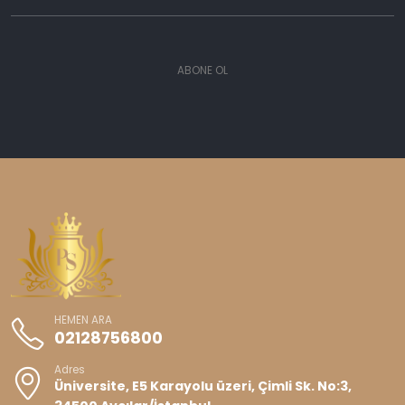
ABONE OL
HEMEN ARA
02128756800
Adres
Üniversite, E5 Karayolu üzeri, Çimli Sk. No:3,