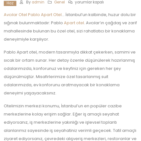
Avcılar
By
admin
Genel
yorumlar kapalı
Haz
Apart
Otel
Avcılar Otel Pablo Apart Otel
… İstanbul’un kalbinde, huzur dolu bir
Pablo
Apart
sığınak bulunmaktadır: Pablo
Apart otel
. Avcılar’ın çağdaş ve zarif
Otel
için
mahallesinde bulunan bu özel otel, sizi rahatlatıcı bir konaklama
deneyimiyle karşılıyor.
Pablo Apart otel, modern tasarımıyla dikkat çekerken, samimi ve
sıcak bir ortam sunar. Her detay özenle düşünülerek hazırlanmış
odalarımızda, konforunuz ve keyfiniz için gereken her şey
düşünülmüştür. Misafirlerimize özel tasarlanmış suit
odalarımızda, ev konforunu aratmayacak bir konaklama
deneyimi yaşayacaksınız.
Otelimizin merkezi konumu, İstanbul’un en popüler cazibe
merkezlerine kolay erişim sağlar. Eğer iş amaçlı seyahat
ediyorsanız, iş merkezlerine yakınlığı ve işlevsel toplantı
alanlarımız sayesinde iş seyahatiniz verimli geçecek. Tatil amaçlı
ziyaret ediyorsanız, çevredeki alışveriş merkezleri, restoranlar ve